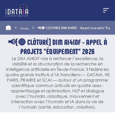
Cookies management panel
Skip
Home
📢[🔴 CLÔTURÉ] DIM AI4IDF - Appel à projets "Équ
Node
to
main
content
📢[🔴 CLÔTURÉ] DIM AI4IDF - APPEL À
PROJETS "ÉQUIPEMENT" 2026
Le DIM AI4IDF vise à renforcer l’excellence, la
visibilité et la structuration de la recherche en
intelligence artificielle en Île-de-France. Il fédère les
quatre grands instituts d’IA franciliens — DATAIA, Hi!
PARIS, PRAIRIE et SCAI — autour d’un programme
scientifique commun articulé en quatre axes :
apprentissage et optimisation, NLP et dialogue
avec l’humain, robotique, mouvement et
interaction avec l’humain et IA dans la vie de
l’humain (santé, éducation, création).