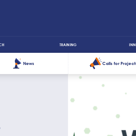
CH
TRAINING
IN
News
Calls for Project
&