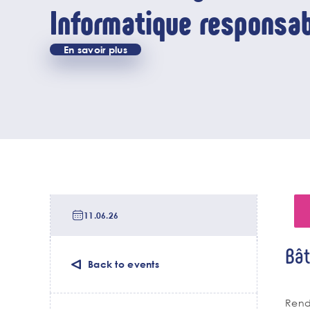
Informatique responsabl
juin 2026
En savoir plus
Date
de
11.06.26
tri
Lieu
Bât
de
Back to events
l'év
Cha
Rend