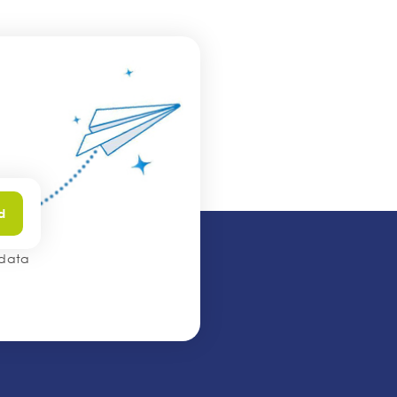
d
 data