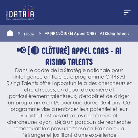
Cookies management panel
Skip
Home
📢 [🔴 CLÔTURÉ] Appel CNRS - AI Rising Talents
Node
to
main
content
📢 [🔴 CLÔTURÉ] APPEL CNRS - AI
RISING TALENTS
Dans le cadre de la Stratégie nationale pour
l'intelligence artificielle, le programme CNRS AI
Rising Talents offre l'opportunité à des chercheurs et
chercheuses, en début de carrière et
particulièrement talentueux, d'établir et de diriger
un programme en IA pour une durée de 4 ans. Ce
programme vise à renforcer leur potentiel et leur
visibilité. Il est ouvert à des chercheurs et
chercheuses ayant déjà un parcours de recherche
remarquable après une thèse en France ou à
l’étranger et justifiant d'une expérience