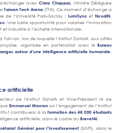
ir d'échanger avec
, Ministre Déléguée
Clara Chappaz
de
(TTA). Ce moment d’échange a
Taiwan Tech Arena
e de l’Université Paris-Saclay :
et
,
LumiSync
NcodiN
. Une belle opportunité pour valoriser l’innovation
lec
 et industrie à l’échelle internationale.
ïwan, lors de laquelle l’Institut DataIA, aux côtés
française, organisée en partenariat avec le
Bureau
,
hanges autour d’une intelligence artificielle humaniste
e artificielle
ecteur de l'Institut DataIA et Vice-Président IA de
lique
sur l’engagement de l’Institut
Emmanuel Macron
nstitut contribuera à la
formation des 48 000 étudiants
lligence artificielle, dans le cadre du
.
BrevetAI
(SGPI), dans le
rétariat Général pour l’Investissement