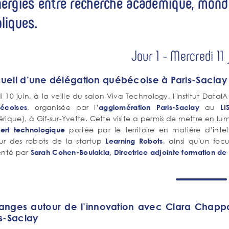
ergies entre recherche académique, mond
liques.
Jour 1 - Mercredi 11
ueil d’une délégation québécoise à Paris-Saclay 
 10 juin, à la veille du salon Viva Technology, l'Institut Data
, organisée par l’
au
écoises
agglomération Paris-Saclay
LI
ique), à Gif-sur-Yvette. Cette visite a permis de mettre en lum
portée par le territoire en matière d’intel
fert technologique
ur des robots de la startup
, ainsi qu'un foc
Learning Robots
enté par
Sarah Cohen-Boulakia, Directrice adjointe formation de l'
anges autour de l’innovation avec Clara Chappaz,
is-Saclay