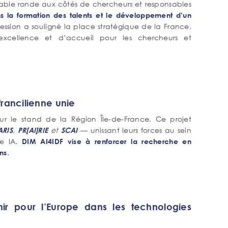
 table ronde aux côtés de chercheurs et responsables
s la formation des talents et le développement d’un
session a souligné la place stratégique de la France,
’excellence et d’accueil pour les chercheurs et
 francilienne unie
r le stand de la Région Île-de-France. Ce projet
,
et
— unissant leurs forces au sein
ARIS
PR[AI]RIE
SCAI
ie IA.
DIM AI4IDF vise à renforcer la recherche en
.
ons
r pour l’Europe dans les technologies