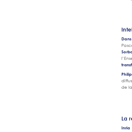
Int
Dans 
Pasc
Sorb
l’En
trans
Phili
diffu
de la
La r
Inria