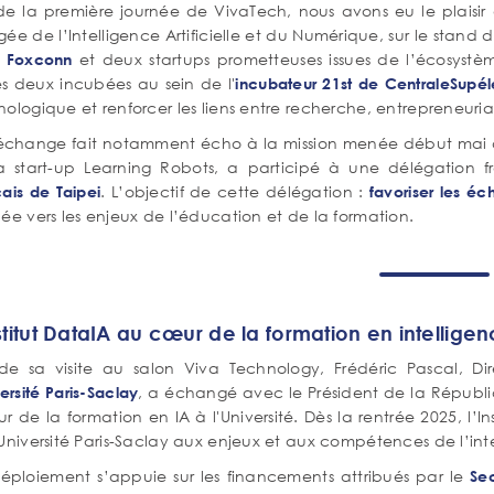
 de la première journée de VivaTech, nous avons eu le plais
ée de l’Intelligence Artificielle et du Numérique, sur le stand 
i
et deux startups prometteuses issues de l’écosystèm
Foxconn
es deux incubées au sein de l'
incubateur 21st de CentraleSupé
ologique et renforcer les liens entre recherche, entrepreneuriat
échange fait notamment écho à la mission menée début mai à Ta
a start-up Learning Robots, a participé à une délégation 
. L’objectif de cette délégation :
ais de Taipei
favoriser les éc
ée vers les enjeux de l’éducation et de la formation.
stitut DataIA au cœur de la formation en intelligenc
 de sa visite au salon Viva Technology, Frédéric Pascal, Dir
, a échangé avec le Président de la Répub
ersité Paris-Saclay
r de la formation en IA à l'Université. Dès la rentrée 2025, l’I
Université Paris-Saclay aux enjeux et aux compétences de l’inte
éploiement s’appuie sur les financements attribués par le
Sec