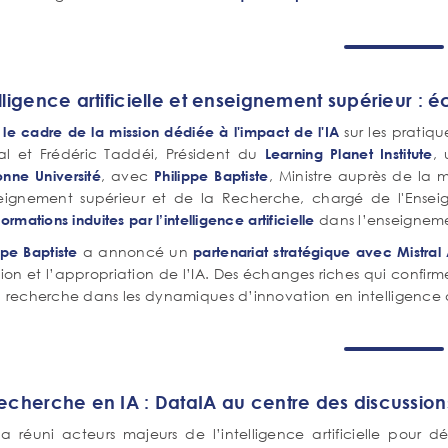
elligence artificielle et enseignement supérieur 
sur les pratiq
le cadre de la mission dédiée à l'impact de l'IA
al et Frédéric Taddéi, Président du
, 
Learning Planet Institute
, avec
, Ministre auprès de la m
onne Université
Philippe Baptiste
seignement supérieur et de la Recherche, chargé de l'Ense
dans l’enseigneme
formations induites par l’intelligence artificielle
a annoncé un
ppe Baptiste
partenariat stratégique avec
Mistral 
sion et l’appropriation de l’IA. Des échanges riches qui confir
 recherche dans les dynamiques d’innovation en intelligence art
echerche en IA : DataIA au centre des discussions s
a réuni acteurs majeurs de l’intelligence artificielle pour d