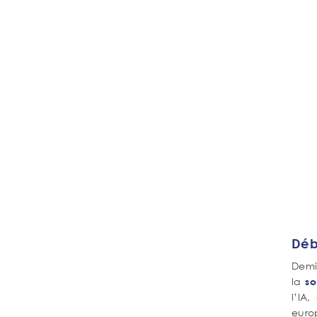
Échange avec le Président de la
République sur la formation à l'IA
à l'Université Paris-Saclay
Déb
Demi
la
so
l’IA
euro