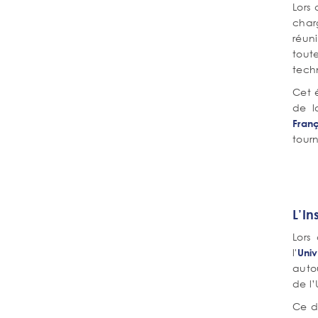
Lors
charg
réun
tout
techn
Cet 
de l
Franç
tourn
L’In
Lors
l'
Univ
autou
de l’
Ce d