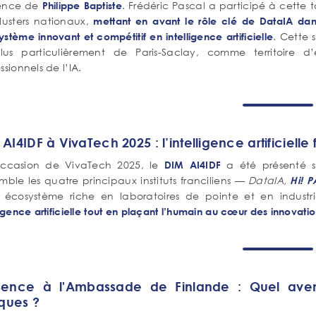
ence de
. Frédéric Pascal a participé à cette
Philippe Baptiste
lusters nationaux,
mettant en avant le rôle clé de DataIA dan
. Cette 
stème innovant et compétitif en intelligence artificielle
lus particulièrement de Paris-Saclay, comme territoire d
ssionnels de l’IA.
AI4IDF à VivaTech 2025 : l’intelligence artificielle
occasion de VivaTech 2025, le
a été présenté su
DIM AI4IDF
mble les quatre principaux instituts franciliens —
DataIA,
Hi! P
 écosystème riche en laboratoires de pointe et en industr
ligence artificielle tout en plaçant l’humain au cœur des innovati
sence à l'Ambassade de Finlande : Quel aveni
iques ?