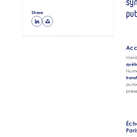
syn
pub
Share
Acc
Mardi
québ
Numér
trans
auto
prés
Éch
Par