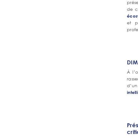
prés
de c
écosy
et p
profe
DIM 
À l’
rasse
d’un
intel
Pré
crit