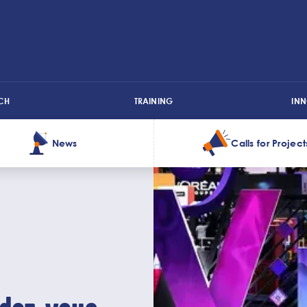
CH
TRAINING
IN
News
Calls for Project