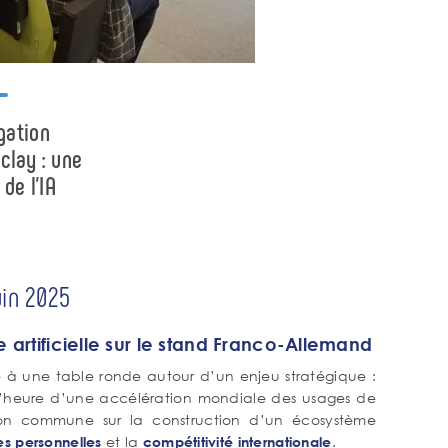
gation
C
clay : une
s
de l’IA
uin 2025
artificielle sur le stand Franco-Allemand
pé à une table ronde autour d’un enjeu stratégique :
l’heure d’une accélération mondiale des usages de
exion commune sur la construction d’un écosystème
et la
.
s personnelles
compétitivité internationale