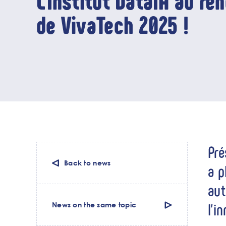
L'Institut DataIA au re
de VivaTech 2025 !
Pré
Back to news
a p
aut
l’i
News on the same topic