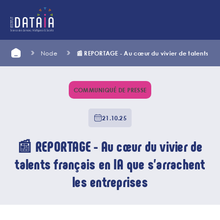
Cookies management panel
Skip
Home
Node
📰 REPORTAGE - Au cœur du vivier de talents fran
to
main
content
COMMUNIQUÉ DE PRESSE
21.10.25
📰 REPORTAGE - Au cœur du vivier de
talents français en IA que s'arrachent
les entreprises