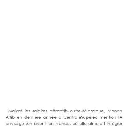
Contenu
Corps
de
texte
Malgré les salaires attractifs outre-Atlantique, Manon
Arfib en dernière année à CentraleSupélec mention IA
envisage son avenir en France, où elle aimerait intégrer