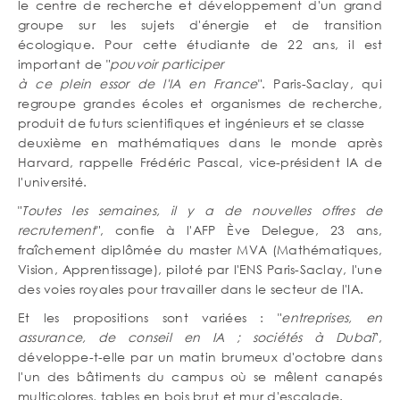
le centre de recherche et développement d'un grand
groupe sur les sujets d'énergie et de transition
écologique. Pour cette étudiante de 22 ans, il est
important de "
pouvoir participer
à ce plein essor de l'IA en France
". Paris-Saclay, qui
regroupe grandes écoles et organismes de recherche,
produit de futurs scientifiques et ingénieurs et se classe
deuxième en mathématiques dans le monde après
Harvard, rappelle Frédéric Pascal, vice-président IA de
l'université.
"
Toutes les semaines, il y a de nouvelles offres de
recrutement
", confie à l'AFP Ève Delegue, 23 ans,
fraîchement diplômée du master MVA (Mathématiques,
Vision, Apprentissage), piloté par l'ENS Paris-Saclay, l'une
des voies royales pour travailler dans le secteur de l'IA.
Et les propositions sont variées : "
entreprises, en
assurance, de conseil en IA ; sociétés à Dubaï
",
développe-t-elle par un matin brumeux d'octobre dans
l'un des bâtiments du campus où se mêlent canapés
multicolores, tables en bois brut et mur d'escalade.