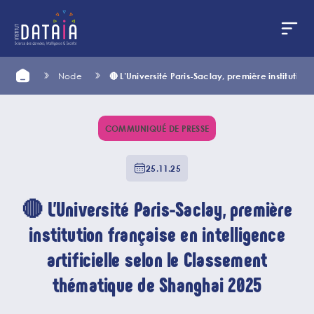
Cookies management panel
Skip
Home
Node
🔴 L’Université Paris-Saclay, première institutio
to
main
content
COMMUNIQUÉ DE PRESSE
25.11.25
🔴 L’Université Paris-Saclay, première
institution française en intelligence
artificielle selon le Classement
thématique de Shanghai 2025