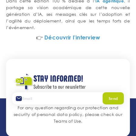
Contenu
Dans cette édition 100 % dédiée à l’
, il
IA agentique
de
partage sa vision académique de cette nouvelle
texte
génération d’IA, ses messages clés sur l’adoption et
l’agilité du déploiement, ainsi que les temps forts de
l’événement.
👉
Découvrir l’interview
STAY INFORMED!
Subscribe to our newsletter
Send
For any question regarding our protection and
security of personal data policy, please check our
Teams of Use
.