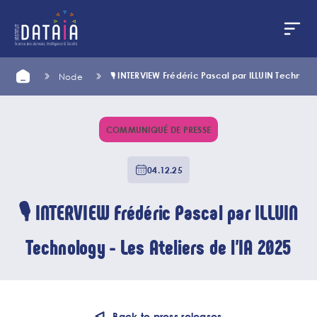
Cookies management panel
Skip
Home
🎙️ INTERVIEW Frédéric Pascal par ILLUIN Technolog
Node
to
main
content
COMMUNIQUÉ DE PRESSE
04.12.25
🎙️ INTERVIEW Frédéric Pascal par ILLUIN
Technology - Les Ateliers de l’IA 2025
Back to press releases