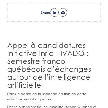
Share
Appel à candidatures -
Corps
de
Initiative Inria - IVADO :
texte
Semestre franco-
québécois d’échanges
autour de l’intelligence
artificielle
Dans le cadre de la seconde édition de cette
initiative, seront organisés :
Des séjours scientifiques (mobilité France-Québec et