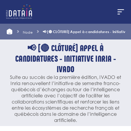
Cookies management panel
Skip
Home
📢 [🔴 CLÔTURÉ] Appel à candidatures - Initiative I
Node
to
main
content
📢 [🔴 CLÔTURÉ] APPEL À
CANDIDATURES - INITIATIVE INRIA -
IVADO
Suite au succès de la première édition, IVADO et
Inria renouvellent l’initiative de semestre franco-
québécois d’échanges autour de l’intelligence
artificielle avec l’objectif de faciliter les
collaborations scientifiques et renforcer les liens
entre les écosystèmes de recherche français et
québécois dans le domaine de l’intelligence
artificielle.