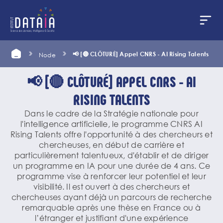
Cookies management panel
Skip
Home
📢 [🔴 CLÔTURÉ] Appel CNRS - AI Rising Talents
Node
to
main
content
📢 [🔴 CLÔTURÉ] APPEL CNRS - AI
RISING TALENTS
Dans le cadre de la Stratégie nationale pour
l'intelligence artificielle, le programme CNRS AI
Rising Talents offre l'opportunité à des chercheurs et
chercheuses, en début de carrière et
particulièrement talentueux, d'établir et de diriger
un programme en IA pour une durée de 4 ans. Ce
programme vise à renforcer leur potentiel et leur
visibilité. Il est ouvert à des chercheurs et
chercheuses ayant déjà un parcours de recherche
remarquable après une thèse en France ou à
l’étranger et justifiant d'une expérience