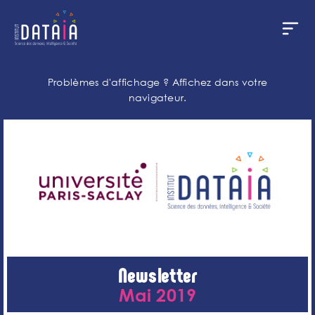
Cookies management panel
Skip
to
Problèmes d'affichage ?
Affichez dans votre
main
navigateur.
content
Newsletter
Mai 2019