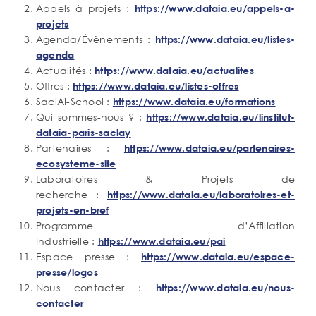
Appels à projets :
https://www.dataia.eu/appels-a-
projets
Agenda/Évènements :
https://www.dataia.eu/listes-
agenda
Actualités :
https://www.dataia.eu/actualites
Offres :
https://www.dataia.eu/listes-offres
SaclAI-School :
https://www.dataia.eu/formations
Qui sommes-nous ? :
https://www.dataia.eu/linstitut-
dataia-paris-saclay
Partenaires :
https://www.dataia.eu/partenaires-
ecosysteme-site
Laboratoires & Projets de
recherche :
https://www.dataia.eu/laboratoires-et-
projets-en-bref
Programme d’Affiliation
Industrielle :
https://www.dataia.eu/pai
Espace presse :
https://www.dataia.eu/espace-
presse/logos
Nous contacter :
https://www.dataia.eu/nous-
contacter