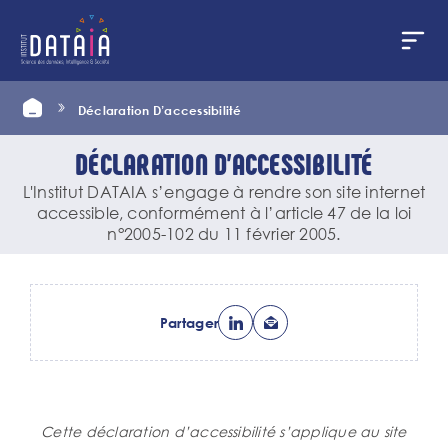
Panneau de gestion des cookies
Aller
Home
Déclaration D’accessibilité
au
contenu
principal
DÉCLARATION D’ACCESSIBILITÉ
L'Institut DATAIA s’engage à rendre son site internet
accessible, conformément à l’article 47 de la loi
n°2005-102 du 11 février 2005.
Partager
Corps
Cette déclaration d’accessibilité s’applique au site
de