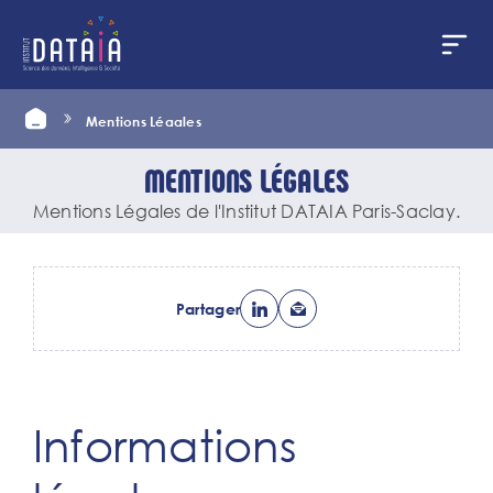
Panneau de gestion des cookies
Aller
Home
Mentions Légales
au
contenu
principal
MENTIONS LÉGALES
Mentions Légales de l'Institut DATAIA Paris-Saclay.
Partager
Ancre
Informations