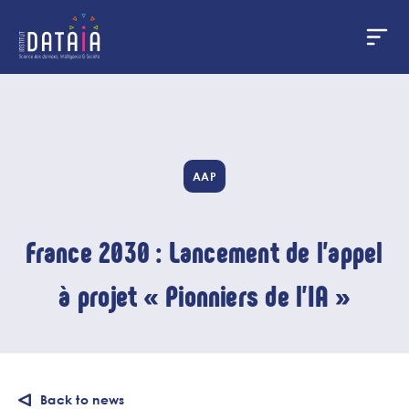
Cookies management panel
Skip
to
main
content
AAP
France 2030 : Lancement de l’appel
à projet « Pionniers de l'IA »
Back to news