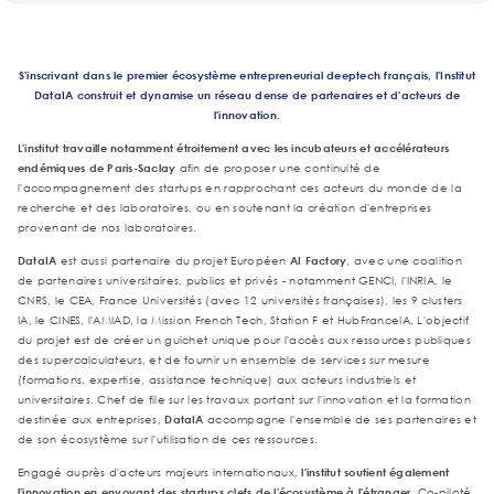
S'inscrivant dans le premier écosystème entrepreneurial deeptech français, l'Institut
DataIA construit et dynamise un réseau dense de partenaires et d'acteurs de
l'innovation.
L'institut travaille notamment étroitement avec les incubateurs et accélérateurs
endémiques de Paris-Saclay
afin de proposer une continuité de
l'accompagnement des startups en rapprochant ces acteurs du monde de la
recherche et des laboratoires, ou en soutenant la création d'entreprises
provenant de nos laboratoires.
DataIA
est aussi partenaire du projet Européen
AI Factory
, avec une coalition
de partenaires universitaires, publics et privés - notamment GENCI, l'INRIA, le
CNRS, le CEA, France Universités (avec 12 universités françaises), les 9 clusters
IA, le CINES, l'AMIAD, la Mission French Tech, Station F et HubFranceIA. L'objectif
du projet est de créer un guichet unique pour l'accès aux ressources publiques
des supercalculateurs, et de fournir un ensemble de services sur mesure
(formations, expertise, assistance technique) aux acteurs industriels et
universitaires. Chef de file sur les travaux portant sur l'innovation et la formation
destinée aux entreprises,
DataIA
accompagne l'ensemble de ses partenaires et
de son écosystème sur l'utilisation de ces ressources.
Engagé auprès d'acteurs majeurs internationaux,
l'institut soutient également
l'innovation en envoyant des startups clefs de l'écosystème à l'étranger
. Co-piloté