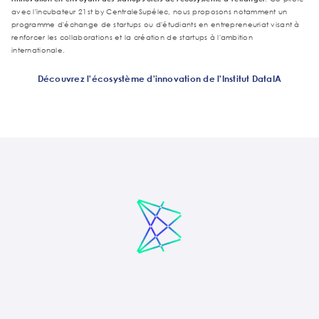
avec l'incubateur 21st by CentraleSupélec, nous proposons notamment un
programme d'échange de startups ou d'étudiants en entrepreneuriat visant à
renforcer les collaborations et la création de startups à l'ambition
internationale.
Découvrez l'écosystème d'innovation de l'Institut DataIA
ons de
ons de
uration
uration
vert
vert