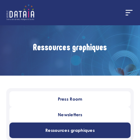
Cookies management panel
Skip
to
main
Ressources graphiques
content
Press Room
Newsletters
Ressources graphiques