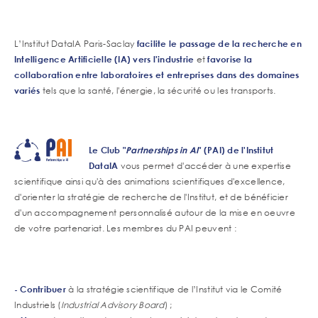
Corps
L’Institut DataIA Paris-Saclay
facilite le passage de la recherche en
de
Intelligence Artificielle (IA) vers l'industrie
et
favorise la
texte
collaboration entre
laboratoires
et entreprises dans des domaines
variés
tels que la
santé, l'énergie, la sécurité ou les transports.
Le Club "
Partnerships in AI
" (PAI) de l'Institut
DataIA
vous permet d'accéder à une expertise
scientifique ainsi qu'à des animations scientifiques d'excellence,
d'orienter la stratégie de recherche de l'Institut, et de bénéficier
d'un accompagnement personnalisé autour de la mise en oeuvre
de votre partenariat. Les membres du PAI peuvent :
- Contribuer
à la stratégie scientifique de l’Institut via le Comité
Industriels (
Industrial Advisory Board
) ;