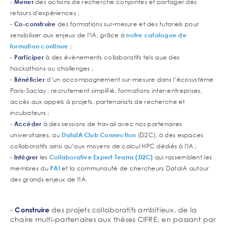
-
Mener
des actions de recherche conjointes et partager des
retours d'expériences ;
-
Co-construire
des formations sur-mesure et des tutoriels pour
sensibiliser aux enjeux de l’IA, grâce à
notre catalogue de
formation continue
;
-
Participer
à des évènements collaboratifs tels que des
hackathons ou challenges ;
-
Bénéficier
d’un accompagnement sur-mesure dans l’écosystème
Paris-Saclay : recrutement simplifié, formations inter-entreprises,
accès aux appels à projets, partenariats de recherche et
incubateurs ;
-
Accéder
à des sessions de travail avec nos partenaires
universitaires, au
DataIA Club Connection
(D2C), à des espaces
collaboratifs ainsi qu’aux moyens de calcul HPC dédiés à l'IA ;
-
Intégrer
les
Collaborative Expert Teams (D2C)
qui rassemblent les
membres du
PAI
et la communauté de chercheurs DataIA autour
des grands enjeux de l'IA.
-
des projets collaboratifs ambitieux, de la
Construire
chaire multi-partenaires aux thèses CIFRE, en passant par