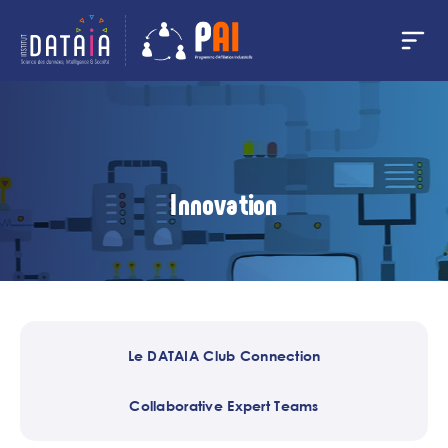
Panneau de gestion des cookies
Aller
au
contenu
principal
Innovation
Le DATAIA Club Connection
Collaborative Expert Teams