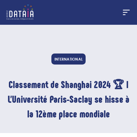
Panneau de gestion des cookies
Aller
au
contenu
principal
INTERNATIONAL
Classement de Shanghai 2024 🏆 l
L’Université Paris-Saclay se hisse à
la 12ème place mondiale