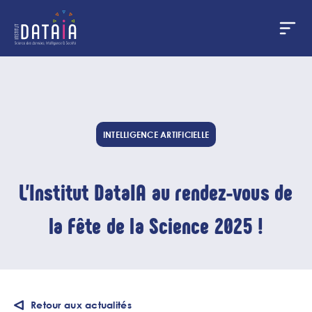
Panneau de gestion des cookies
Aller
au
contenu
principal
INTELLIGENCE ARTIFICIELLE
L'Institut DataIA au rendez-vous de
la Fête de la Science 2025 !
Retour aux actualités