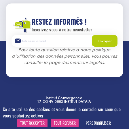
RESTEZ INFORMÉS !
Inscrivez-vous à notre newsletter
Envoyer
Pour toute question relative à notre politique
d’utilisation des données personnelles, vous pouvez
consulter la page des
mentions légales
.
Institut Convergence
17-CONV-0003 INSTITUT DATAIA
(I2-DRIVE)
Ce site utilise des cookies et vous donne le contrôle sur ceux que
l
l
l
Crédits
Mentions légales
Accessibilité
Cookies
vous souhaitez activer
TOUT ACCEPTER
TOUT REFUSER
PERSONNALISER