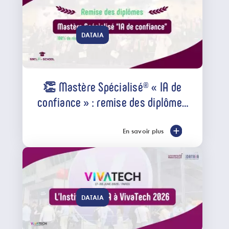
DATAIA
👏 Mastère Spécialisé® « IA de
confiance » : remise des diplômes
avec 100 % de réussite
En savoir plus
DATAIA