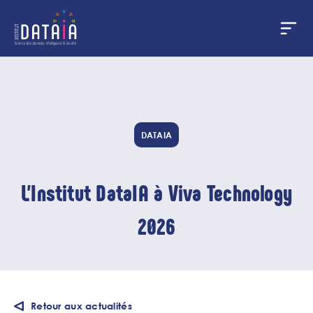
Panneau de gestion des cookies
Aller
au
contenu
principal
DATAIA
L'Institut DataIA à Viva Technology
2026
Retour aux actualités