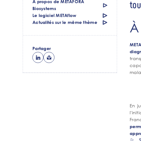
tou
À propos de METAFORA
Biosystems
Le logiciel METAflow
Actualités sur le même thème
À
META
Partager
diagn
tran
capa
mala
En j
l'in
Fran
permi
appro