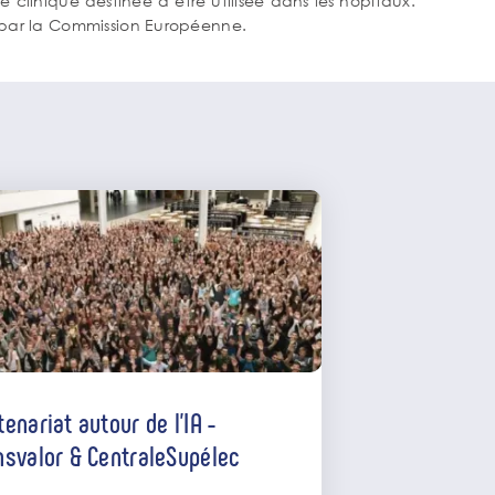
e clinique destinée à être utilisée dans les hôpitaux.
 par la Commission Européenne.
INDUSTRIE
tenariat autour de l'IA -
nsvalor & CentraleSupélec