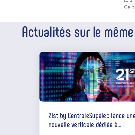
solut
Ce p
Actualités sur le mêm
INDUSTRIE
21st by CentraleSupélec lance un
nouvelle verticale dédiée à
l’intelligence artificielle, en