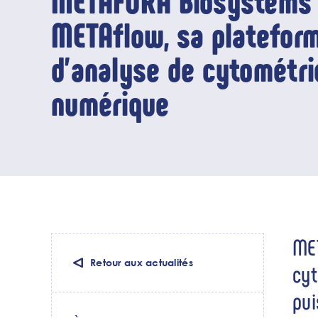
METAFORA Biosystems 
METAflow, sa platefor
d'analyse de cytométri
numérique
MET
Retour aux actualités
cyt
pui