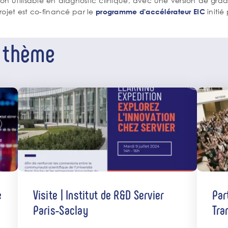
ion utilisable en diagnostic clinique, avec une version de grad
rojet est co-financé par le
initié
programme d'accélérateur EIC
e thème
INDUSTRIE
e
Visite | Institut de R&D Servier
Par
Paris-Saclay
Tra