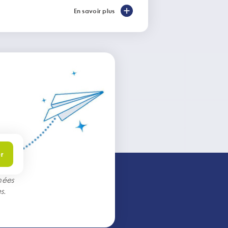
En savoir plus
r
nées
s
.