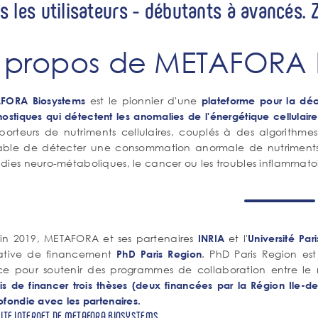
s les utilisateurs - débutants à avancés. 
 propos de METAFORA 
est le pionnier d'une
FORA Biosystems
plateforme pour la déc
ostiques qui détectent les anomalies de l'énergétique cellulaire
sporteurs de nutriments cellulaires, couplés à des algorithme
ble de détecter une consommation anormale de nutriments q
dies neuro-métaboliques, le cancer ou les troubles inflammatoi
uin 2019, METAFORA et ses partenaires
et l'
INRIA
Université Par
itiative de financement
. PhD Paris Region es
PhD Paris Region
ce pour soutenir des programmes de collaboration entre le
s de financer trois thèses (deux financées par la Région Ile-de
fondie avec les partenaires.
SITE INTERNET DE METAFORA BIOSYSTEMS