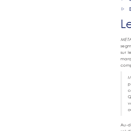
D
L
META
segme
sur 
marq
comp
M
p
c
Q
v
o
Au-d