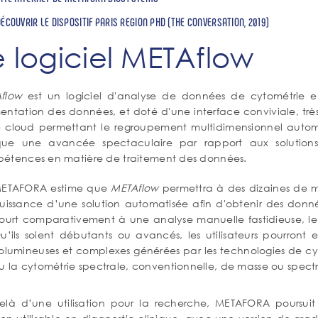
ÉCOUVRIR LE DISPOSITIF PARIS REGION PHD (THE CONVERSATION, 2019)
e logiciel METAflow
flow
est un logiciel d'analyse de données de cytométrie en
ntation des données, et doté d'une interface conviviale, très o
le cloud permettant le regroupement multidimensionnel auto
ue une avancée spectaculaire par rapport aux solutions s
étences en matière de traitement des données.
ETAFORA estime que
METAflow
permettra à des dizaines de mil
uissance d’une solution automatisée afin d'obtenir des donn
ourt comparativement à une analyse manuelle fastidieuse, le 
u’ils soient débutants ou avancés, les utilisateurs pourront
olumineuses et complexes générées par les technologies de cy
u la cytométrie spectrale, conventionnelle, de masse ou spect
elà d’une utilisation pour la recherche, METAFORA poursu