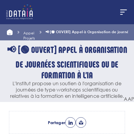
Panneau de gestion des cookies
Aller
Home
📢 [🟢 OUVERT] Appel à Organisation de journées s
Appel
au
Projets
contenu
principal
📢 [🟢 OUVERT] APPEL À ORGANISATION
DE JOURNÉES SCIENTIFIQUES OU DE
FORMATION À L’IA
L'Institut propose un soutien à l'organisation de
journées de type workshops scientifiques ou
relatives à la formation en intelligence artificielle.
AAP
Partager