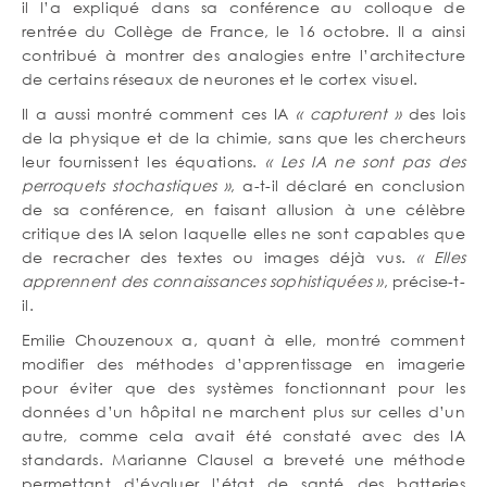
il l’a expliqué dans sa conférence au colloque de
rentrée du Collège de France, le 16 octobre. Il a ainsi
contribué à montrer des analogies entre l’architecture
de certains réseaux de neurones et le cortex visuel.
Il a aussi montré comment ces IA
« capturent »
des lois
de la physique et de la chimie, sans que les chercheurs
leur fournissent les équations.
« Les IA ne sont pas des
perroquets stochastiques »
, a-t-il déclaré en conclusion
de sa conférence, en faisant allusion à une célèbre
critique des IA selon laquelle elles ne sont capables que
de recracher des textes ou images déjà vus.
« Elles
apprennent des connaissances sophistiquées »
, précise-t-
il.
Emilie Chouzenoux a, quant à elle, montré comment
modifier des méthodes d’apprentissage en imagerie
pour éviter que des systèmes fonctionnant pour les
données d’un hôpital ne marchent plus sur celles d’un
autre, comme cela avait été constaté avec des IA
standards. Marianne Clausel a breveté une méthode
permettant d’évaluer l’état de santé des batteries