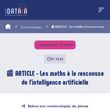
Panneau de gestion des cookies
Aller
Home
📰 ARTICLE - Les maths à la rescousse de l
Communiques
au
contenu
principal
COMMUNIQUÉ DE PRESSE
27.10.25
📰 ARTICLE - Les maths à la rescousse
de l'intelligence artificielle
Retour aux communiqués de presse