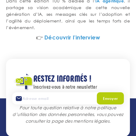
Contenu
Dans cette édition 100 % dédiée à l’
, il
IA agentique
de
partage sa vision académique de cette nouvelle
texte
génération d’IA, ses messages clés sur l’adoption et
l’agilité du déploiement, ainsi que les temps forts de
l’événement.
👉
Découvrir l’interview
RESTEZ INFORMÉS !
Inscrivez-vous à notre newsletter
Envoyer
Pour toute question relative à notre politique
d’utilisation des données personnelles, vous pouvez
consulter la page des
mentions légales
.