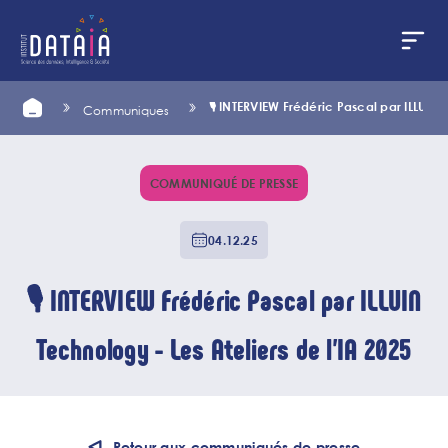
Panneau de gestion des cookies
Aller
Home
🎙️ INTERVIEW Frédéric Pascal par ILLUIN 
Communiques
au
contenu
principal
COMMUNIQUÉ DE PRESSE
04.12.25
🎙️ INTERVIEW Frédéric Pascal par ILLUIN
Technology - Les Ateliers de l’IA 2025
Retour aux communiqués de presse