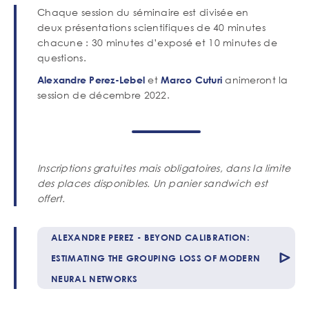
Contenu
Corps
Chaque session du séminaire est divisée en
de
deux présentations scientifiques de 40 minutes
texte
chacune : 30 minutes d’exposé et 10 minutes de
questions.
et
animeront la
Alexandre Perez-Lebel
Marco Cuturi
session de décembre 2022.
Inscriptions gratuites mais obligatoires, dans la limite
des places disponibles. Un panier sandwich est
offert.
Nom
ALEXANDRE PEREZ - BEYOND CALIBRATION:
de
l'accordéon
ESTIMATING THE GROUPING LOSS OF MODERN
NEURAL NETWORKS