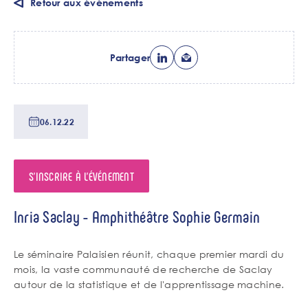
Retour aux événements
Partager
Date
06.12.22
de
tri
S'INSCRIRE À L'ÉVÉNEMENT
Lieu
Inria Saclay - Amphithéâtre Sophie Germain
de
l'événement
Chapo
Le séminaire Palaisien réunit, chaque premier mardi du
mois, la vaste communauté de recherche de Saclay
autour de la statistique et de l'apprentissage machine.