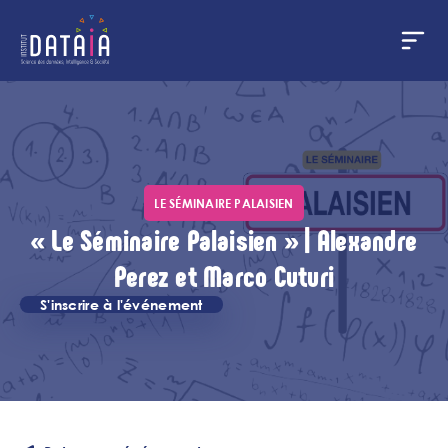
Panneau de gestion des cookies
Aller
au
contenu
principal
LE SÉMINAIRE PALAISIEN
« Le Séminaire Palaisien » | Alexandre
Perez et Marco Cuturi
S'inscrire à l'événement