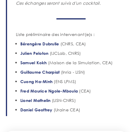
Ces échanges seront suivis d'un cocktail.
Liste préliminaire des intervenant(e)s :
(CNRS, CEA)
Bérengère Dubrulle
(IJCLab, CNRS)
Julien Peloton
(Maison de la Simulation, CEA)
Samuel Kokh
(Inria - LISN)
Guillaume Charpiat
(ENS LPMS)
Cuong Ha-Minh
(CEA)
Fred Maurice Ngole-Mboula
(LISN-CNRS)
Lionel Mathelin
(Uraine CEA)
Daniel Geoffrey