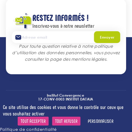
RESTEZ INFORMÉS !
Inscrivez-vous à notre newsletter
Envoyer
Pour toute question relative à notre politique
d’utilisation des données personnelles, vous pouvez
consulter la page des
mentions légales
.
Institut Convergence
17-CONV-0003 INSTITUT DATAIA
(I2-DRIVE)
Ce site utilise des cookies et vous donne le contrôle sur ceux que
l
l
l
Crédits
Mentions légales
Accessibilité
Cookies
vous souhaitez activer
TOUT ACCEPTER
TOUT REFUSER
PERSONNALISER
Politique de confidentialité