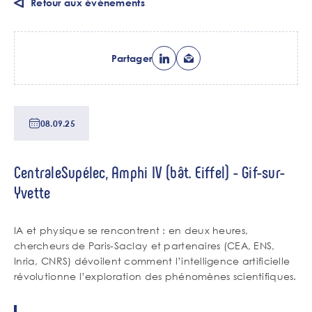
Retour aux événements
Partager
Date
08.09.25
de
tri
Lieu
CentraleSupélec, Amphi IV (bât. Eiffel) - Gif-sur-
de
Yvette
l'événement
Chapo
IA et physique se rencontrent : en deux heures,
chercheurs de Paris-Saclay et partenaires (CEA, ENS,
Inria, CNRS) dévoilent comment l’intelligence artificielle
révolutionne l’exploration des phénomènes scientifiques.
Contenu