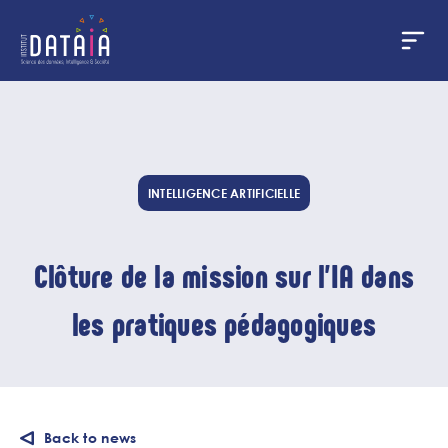
Cookies management panel
Skip
to
main
content
INTELLIGENCE ARTIFICIELLE
Clôture de la mission sur l’IA dans
les pratiques pédagogiques
Back to news