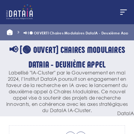
Panneau de gestion des cookies
Aller
Home
📢 [🟢 OUVERT] Chaires Modulaires DataIA - Deuxième Appel
au
contenu
principal
📢 [🟢 OUVERT] CHAIRES MODULAIRES
DATAIA - DEUXIÈME APPEL
Labellisé "IA-Cluster" par le Gouvernement en mai
2024, l’Institut DataIA poursuit son engagement en
faveur de la recherche en IA avec le lancement du
deuxième appel à Chaires Modulaires. Ce nouvel
appel vise à soutenir des projets de recherche
innovants, en cohérence avec les axes stratégiques
du DataIA IA-Cluster.
DataIA