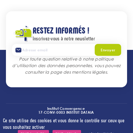
RESTEZ INFORMÉS !
Inscrivez-vous à notre newsletter
Envoyer
Pour toute question relative à notre politique
d’utilisation des données personnelles, vous pouvez
consulter la page des
mentions légales
.
Institut Convergence
17-CONV-0003 INSTITUT DATAIA
(I2-DRIVE)
Ce site utilise des cookies et vous donne le contrôle sur ceux que
l
l
l
Crédits
Mentions légales
Accessibilité
Cookies
vous souhaitez activer