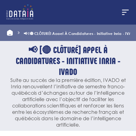
Panneau de gestion des cookies
Aller
Home
📢 [🔴 CLÔTURÉ] Appel À Candidatures - Initiative Inria - IVAD
au
contenu
principal
📢 [🔴 CLÔTURÉ] APPEL À
CANDIDATURES - INITIATIVE INRIA -
IVADO
Suite au succès de la première édition, IVADO et
Inria renouvellent l’initiative de semestre franco-
québécois d’échanges autour de l’intelligence
artificielle avec l’objectif de faciliter les
collaborations scientifiques et renforcer les liens
entre les écosystèmes de recherche français et
québécois dans le domaine de l’intelligence
artificielle.