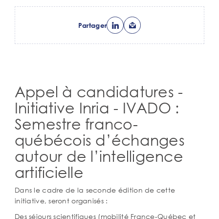
Partager
Appel à candidatures -
Corps
de
Initiative Inria - IVADO :
texte
Semestre franco-
québécois d’échanges
autour de l’intelligence
artificielle
Dans le cadre de la seconde édition de cette
initiative, seront organisés :
Des séjours scientifiques (mobilité France-Québec et