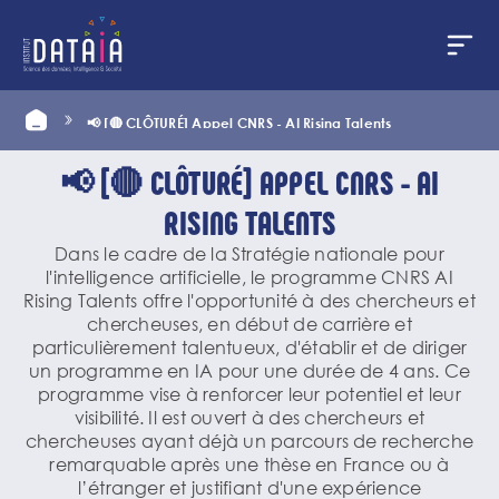
Panneau de gestion des cookies
Aller
Home
📢 [🔴 CLÔTURÉ] Appel CNRS - AI Rising Talents
au
contenu
principal
📢 [🔴 CLÔTURÉ] APPEL CNRS - AI
RISING TALENTS
Dans le cadre de la Stratégie nationale pour
l'intelligence artificielle, le programme CNRS AI
Rising Talents offre l'opportunité à des chercheurs et
chercheuses, en début de carrière et
particulièrement talentueux, d'établir et de diriger
un programme en IA pour une durée de 4 ans. Ce
programme vise à renforcer leur potentiel et leur
visibilité. Il est ouvert à des chercheurs et
chercheuses ayant déjà un parcours de recherche
remarquable après une thèse en France ou à
l’étranger et justifiant d'une expérience