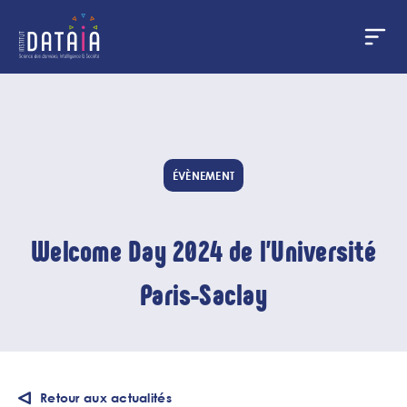
Panneau de gestion des cookies
Aller
au
contenu
principal
ÉVÈNEMENT
Welcome Day 2024 de l'Université
Paris-Saclay
Retour aux actualités