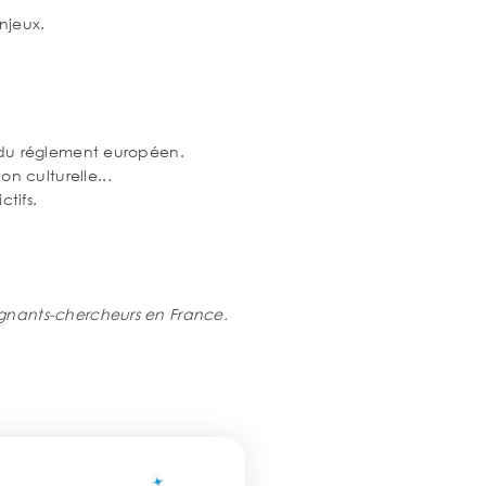
njeux.
n du réglement européen.
on culturelle...
tifs.
ignants-chercheurs en France.