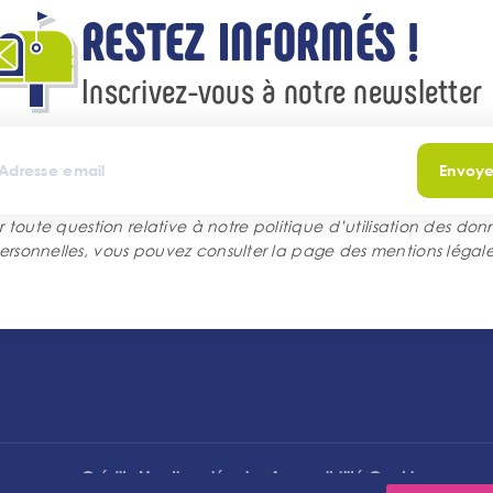
RESTEZ INFORMÉS !
Inscrivez-vous à notre newsletter
Envoye
r toute question relative à notre politique d’utilisation des don
ersonnelles, vous pouvez consulter la page des
mentions légale
l
l
l
Crédits
Mentions légales
Accessibilité
Cookies