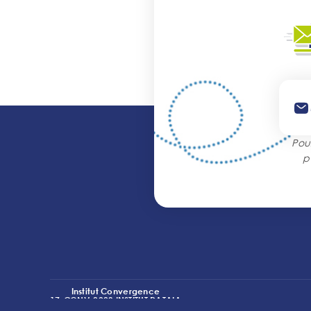
Pou
p
Institut Convergence
17-CONV-0003 INSTITUT DATAIA
(I2-DRIVE)