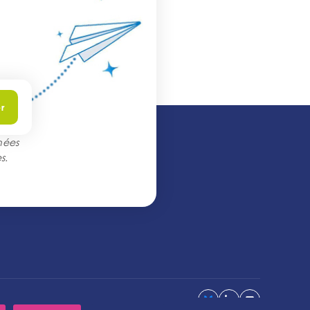
r
nées
s
.