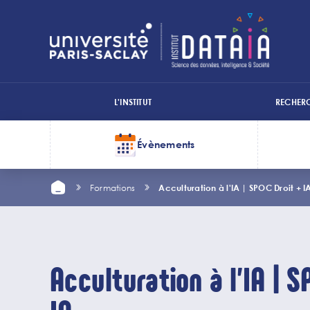
Panneau de gestion des cookies
L'INSTITUT
RECHER
Menu
top
Évènements
Menu
1
Aller
Home
Top
Formations
Acculturation à l'IA | SPOC Droit + I
au
contenu
deux
principal
Acculturation à l'IA | S