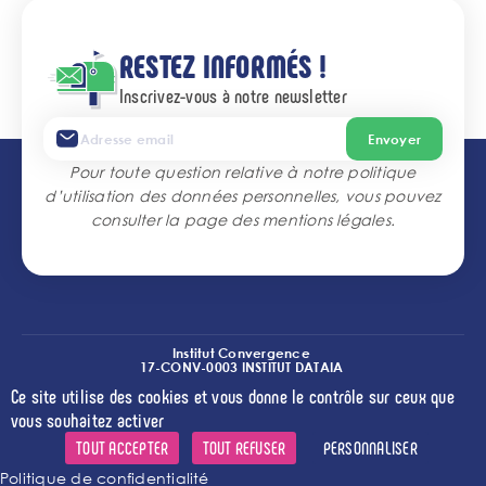
RESTEZ INFORMÉS !
Inscrivez-vous à notre newsletter
Envoyer
Pour toute question relative à notre politique
d’utilisation des données personnelles, vous pouvez
consulter la page des
mentions légales
.
Institut Convergence
17-CONV-0003 INSTITUT DATAIA
(I2-DRIVE)
Ce site utilise des cookies et vous donne le contrôle sur ceux que
l
l
l
Crédits
Mentions légales
Accessibilité
Cookies
vous souhaitez activer
TOUT ACCEPTER
TOUT REFUSER
PERSONNALISER
Politique de confidentialité