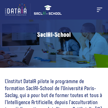
Panneau de gestion des cookies
Aller
au
contenu
SaclAI-School
principal
L’Institut DataIA pilote le programme de
formation SaclAI-School de l’Université Paris-
Saclay, qui a pour but de former toutes et tous à
l'Intelligence Artificielle, depuis l'acculturation