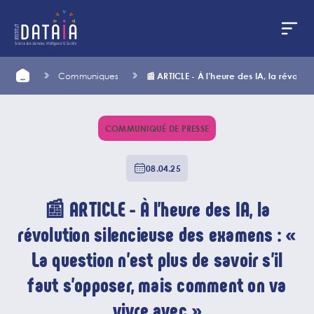
Panneau de gestion des cookies
Aller
Home
Communiques
📰 ARTICLE - À l’heure des IA, la révolu
au
contenu
principal
COMMUNIQUÉ DE PRESSE
08.04.25
📰 ARTICLE - À l’heure des IA, la
révolution silencieuse des examens : «
La question n’est plus de savoir s’il
faut s’opposer, mais comment on va
vivre avec »