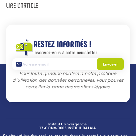
Bouton
LIRE L'ARTICLE
associé
RESTEZ INFORMÉS !
Inscrivez-vous à notre newsletter
Envoyer
Pour toute question relative à notre politique
d’utilisation des données personnelles, vous pouvez
consulter la page des
mentions légales
.
Institut Convergence
17-CONV-0003 INSTITUT DATAIA
(I2-DRIVE)