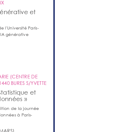
UX
énérative et
'Université Paris-
'IA générative
MARIE (CENTRE DE
440 BURES S/YVETTE
tatistique et
données »
tion de la journée
données à Paris-
 MARS)