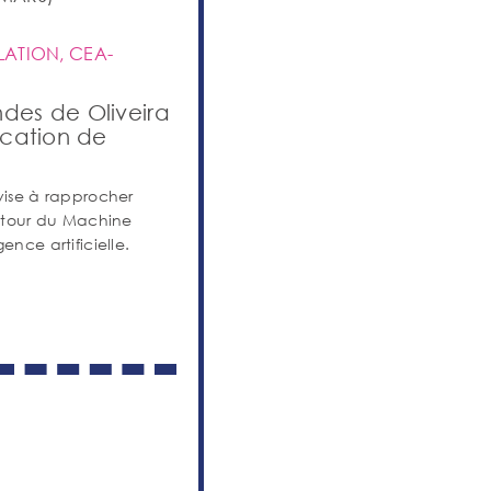
LATION, CEA-
ndes de Oliveira
ication de
 vise à rapprocher
autour du Machine
ence artificielle.