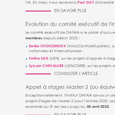
l'IA. En mars, nous recevrons
(Université
Paul GAY
EN SAVOIR PLUS
Évolution du comité exécutif de l'I
Le comité exécutif de DATAIA a le plaisir d'accuei
depuis début 2023 :
membres
(
Inria/CentraleSupélec
), 
Emilie CHOUZENOUX
nationales et internationales ;
(
LISN
), sur les projets d'appels à stag
Fatiha SAIS
(
LISN/CNRS
), sur les projet
Sylvain CHEVALLIER
CONSULTER L'ARTICLE
Appel à stages Master 2 (ou équiv
Exceptionnellement, l'Institut DATAIA lance un 
projets Stages de Master 2 pour l'année 2023. Les 
examinés au fil de l'eau jusqu'au
.
30 avril 2023
EN SAVOIR PLUS