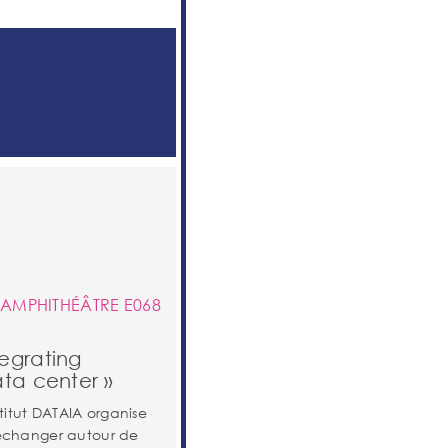
 AMPHITHÉÂTRE E068
egrating
ata center »
stitut DATAIA organise
 échanger autour de