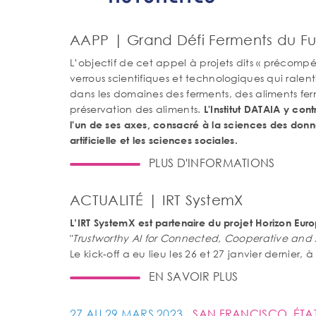
AAPP | Grand Défi Ferments du Fu
L’objectif de cet appel à projets dits « précompéti
verrous scientifiques et technologiques qui ralent
dans les domaines des ferments, des aliments fer
préservation des aliments.
L'Institut DATAIA y con
l'un de ses axes, consacré à la sciences des donné
artificielle et les sciences sociales.
PLUS D'INFORMATIONS
ACTUALITÉ | IRT SystemX
L’IRT SystemX est partenaire du projet Horizon E
"
Trustworthy AI for Connected, Cooperative and
Le kick-off a eu lieu les 26 et 27 janvier dernier, à
EN SAVOIR PLUS
27 AU 29 MARS 2023
SAN FRANCISCO, ÉTAT