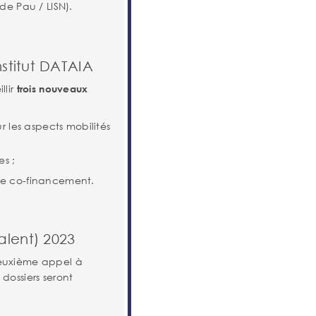
 de Pau / LISN).
nstitut DATAIA
llir
trois nouveaux
sur les aspects mobilités
es ;
s de co-financement.
alent) 2023
deuxième appel à
dossiers seront