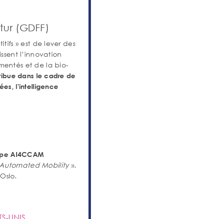
tur (GDFF)
tifs » est de lever des
issent l’innovation
mentés et de la bio-
tribue dans le cadre de
es, l'intelligence
urope AI4CCAM
 Automated Mobility
».
 Oslo.
S-UNIS