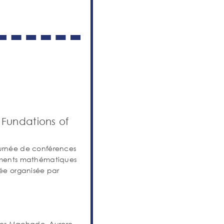
Fundations of
ournée de conférences
dements mathématiques
née organisée par
ndes Machado, Aurore