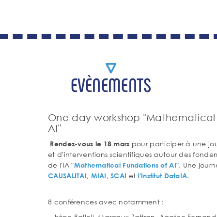
EVÈNEMENTS
One day workshop "Mathematical 
AI"
pour participer à une j
Rendez-vous le 18 mars
et d'interventions scientifiques autour des fon
de l'IA
. Une jour
"Mathematical Fundations of AI"
,
,
et
.
CAUSALITAI
MIAI
SCAI
l'Institut DataIA
8 conférences avec notamment :
Irène Balleli, Margaux Zaffran, Agathe Ferna