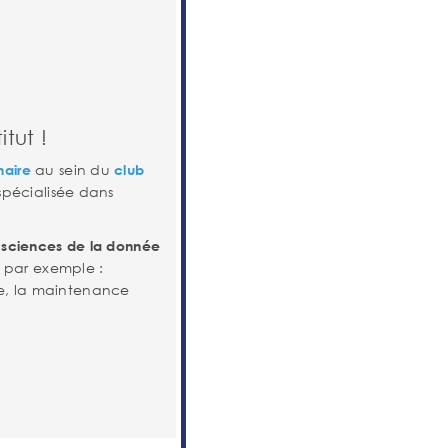
tut !
au sein du
naire
club
 spécialisée dans
s
sciences de la donnée
t par exemple :
ée, la maintenance