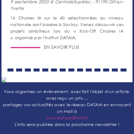
9 septembre 2020 @ CentraleSupélec - 91190 Gif-sur-
Yvette
16 Chaires IA sur le 40 sélectionnées au niveau
nationale sont basées à Saclay. Venez découvrir ces
projets ambitieux lors du « Kick-Off Chaires IA
», organisé par l'Institut DATAIA.
EN SAVOIR PLUS
Vous organisez un événement, avez fait l'objet d'un article,
avez reçu un prix ...
partagez vos actualités avec le réseau DATAIA en envoyant
un mail à
com-dataia@inria.fr
L'info sera publiée dans la prochaine newsletter !