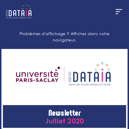
Panneau de gestion des cookies
Aller
au
Problèmes d'affichage ?
Affichez dans votre
contenu
navigateur.
principal
Newsletter
Juillet 2020