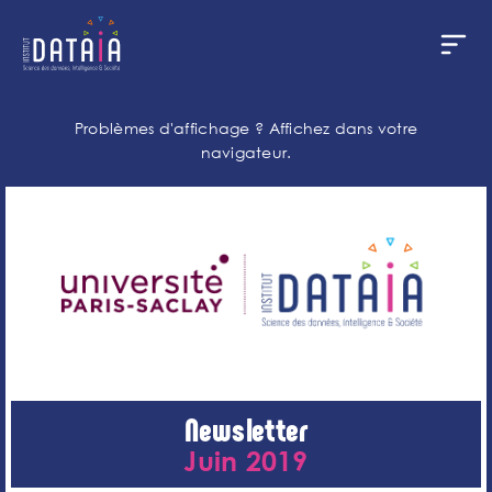
Panneau de gestion des cookies
Aller
au
Problèmes d'affichage ?
Affichez dans votre
contenu
navigateur.
principal
Newsletter
Juin 2019