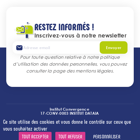
RESTEZ INFORMÉS !
Inscrivez-vous à notre newsletter
Envoyer
Pour toute question relative à notre politique
d’utilisation des données personnelles, vous pouvez
consulter la page des
mentions légales
.
Institut Convergence
17-CONV-0003 INSTITUT DATAIA
(I2-DRIVE)
Ce site utilise des cookies et vous donne le contrôle sur ceux que
l
l
l
Crédits
Mentions légales
Accessibilité
Cookies
vous souhaitez activer
TOUT ACCEPTER
TOUT REFUSER
PERSONNALISER