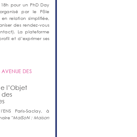
à 18h pour un PhD Day
organisé par le Pôle
n relation simplifiée,
niser des rendez-vous
ontact). La plateforme
rofil et d’exprimer ses
4 AVENUE DES
e l’Objet
n des
es
ENS Paris-Saclay, à
aire "
MaISoN : Maison