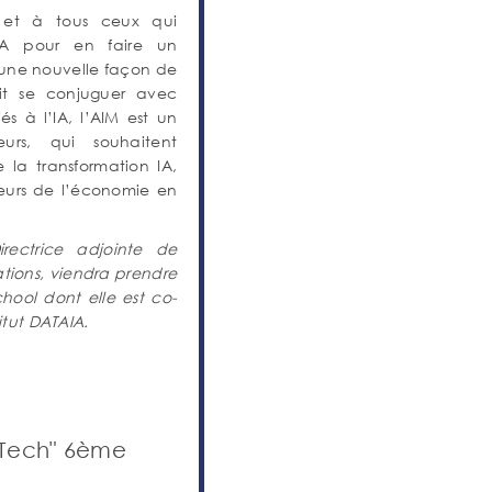
 et à tous ceux qui
’IA pour en faire un
 une nouvelle façon de
oit se conjuguer avec
s à l’IA, l’AIM est un
urs, qui souhaitent
la transformation IA,
teurs de l’économie en
rectrice adjointe de
ations, viendra prendre
hool dont elle est co-
itut DATAIA.
 Tech" 6ème