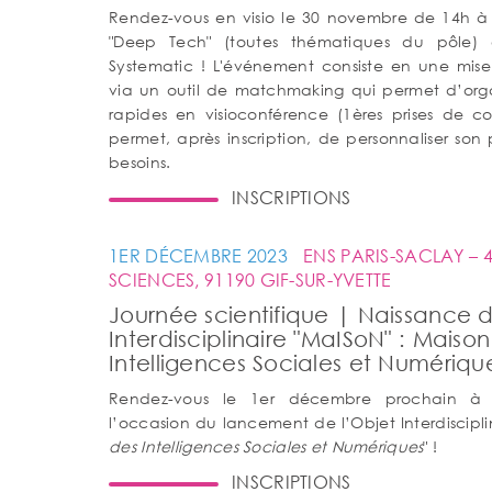
Rendez-vous en visio le 30 novembre de 14h 
"Deep Tech" (toutes thématiques du pôle) 
Systematic ! L'événement consiste en une mise e
via un outil de matchmaking qui permet d’orga
rapides en visioconférence (1ères prises de c
permet, après inscription, de personnaliser son p
besoins.
INSCRIPTIONS
1ER DÉCEMBRE 2023
ENS PARIS-SACLAY – 
SCIENCES, 91190 GIF-SUR-YVETTE
Journée scientifique | Naissance d
Interdisciplinaire "MaISoN" : Maiso
Intelligences Sociales et Numériqu
Rendez-vous le 1er décembre prochain à l'
l’occasion du lancement de l’Objet Interdisciplin
des Intelligences Sociales et Numériques
" !
INSCRIPTIONS