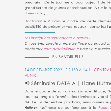
! Cette journée a pour objectif de 
prochain
grandissante de jeunes chercheurs en IA sur le pé
Paris-Saclay.
Doctorant.e ? Dans le cadre de cette demie-
possibilité de présenter vos travaux : consultez l'
a
Les inscriptions sont encore ouvertes !
Si vous êtes directeur.trice de thèse ou encadran
contacter
com-dataia@inria.fr
pour vous inscrire.
EN SAVOIR PLUS
14 DÉCEMBRE 2023 - 12H30 À 14H
CENTRAL
VENIR)
📢 Séminaire DATAIA | Liane Huttn
Dans le cadre de son animation scientifique, l'I
tout au long de l'année des séminaires visant
l'IA. Le 14 décembre prochain,
nous aurons le p
, Maîtresse de conférences à la
Facul
Huttner