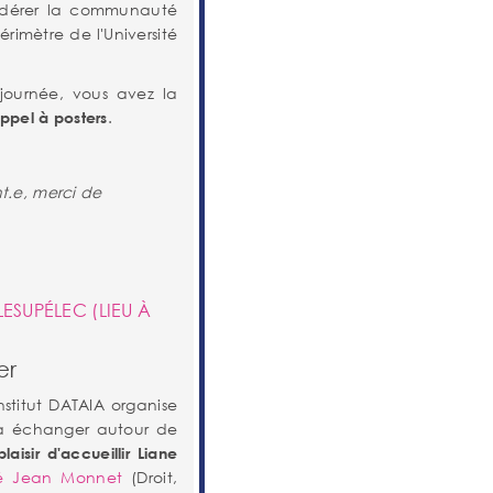
fédérer la communauté
rimètre de l'Université
journée, vous avez la
.
ppel à posters
t.e, merci de
ESUPÉLEC (LIEU À
er
nstitut DATAIA organise
 à échanger autour de
laisir d'accueillir Liane
té Jean Monnet
(Droit,