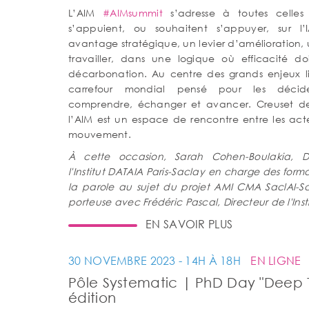
L’AIM
#AIMsummit
s’adresse à toutes celles
s’appuient, ou souhaitent s’appuyer, sur l
avantage stratégique, un levier d’amélioration,
travailler, dans une logique où efficacité d
décarbonation. Au centre des grands enjeux lié
carrefour mondial pensé pour les décide
comprendre, échanger et avancer. Creuset de 
l’AIM est un espace de rencontre entre les ac
mouvement.
À cette occasion, Sarah Cohen-Boulakia, Di
l'Institut DATAIA Paris-Saclay en charge des form
la parole au sujet du projet AMI CMA SaclAI-Sc
porteuse avec Frédéric Pascal, Directeur de l'Inst
EN SAVOIR PLUS
30 NOVEMBRE 2023 - 14H À 18H
EN LIGNE
Pôle Systematic | PhD Day "Deep
édition