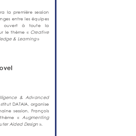
a la première session
anges entre les équipes
t ouvert à toute la
ur le thème «
Creative
wledge & Learning
»
novel
ntelligence & Advanced
nstitut DATAIA, organise
haine session, François
e thème «
Augmenting
uter Aided Design
».