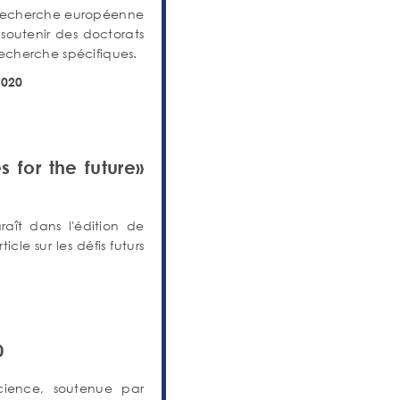
 la recherche européenne
 soutenir des doctorats
echerche spécifiques.
2020
s for the future»
raît dans l'édition de
icle sur les défis futurs
0
cience, soutenue par