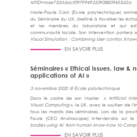
MTID=mae752ddacf0979949253908809455d2a
Marie-Paule Cani (École polytechnique) animer
du Séminaire du LIX, destiné à favoriser les éch
et les membres du laboratoire et qui es
communauté locale. Son intervention portera s
Visual Simulation : Combining User control, Kno
EN SAVOIR PLUS
Séminaires « Ethical issues, law & 
applications of AI »
3 novembre 2020 @ École polytechnique
Dans le cadre de son Master «
Artificial I
Visual Computing
», le LIX, avec le soutien de l'I
tous les mardis des séminaires. Lors de la proc
Faure (CEO Anatoscope) interviendra sur l
bodies using AI: from human know-how to Comp
EN SAVOIR PLUS