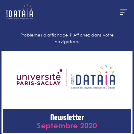
Panneau de gestion des cookies
Aller
au
Problèmes d'affichage ?
Affichez dans votre
contenu
navigateur.
principal
Newsletter
Septembre 2020