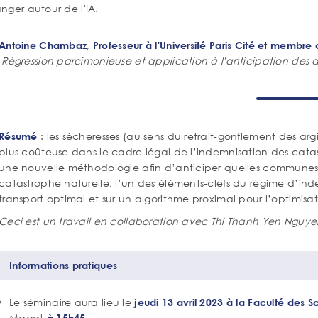
nger autour de l'IA.
tenu
Corps
,
Antoine Chambaz
Professeur à l'Université Paris Cité et membr
de
"
Régression parcimonieuse et application à l'anticipation des 
texte
: les sécheresses (au sens du retrait-gonflement des arg
Résumé
plus coûteuse dans le cadre légal de l’indemnisation des cat
une nouvelle méthodologie afin d’anticiper quelles communes
catastrophe naturelle, l’un des éléments-clefs du régime d’ind
transport optimal et sur un algorithme proximal pour l’optimis
Ceci est un travail en collaboration avec Thi Thanh Yen Nguy
Ancre
Informations pratiques
Corps
Le séminaire aura lieu le
jeudi 13 avril 2023 à la Faculté des 
de
Magat
.
à 15h45