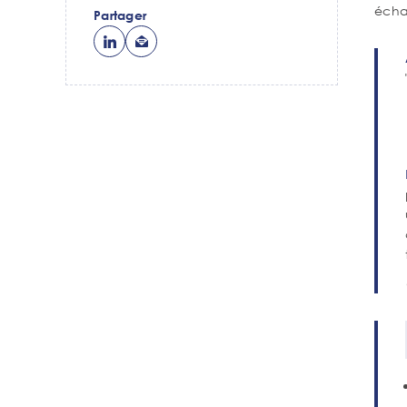
écha
Partager
Con