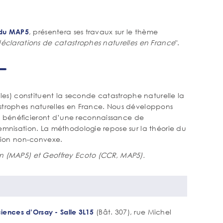
, présentera ses travaux sur le thème
e du MAP5
déclarations de catastrophes naturelles en France
".
iles) constituent la seconde catastrophe naturelle la
astrophes naturelles en France. Nous développons
 bénéficieront d’une reconnaissance de
emnisation. La méthodologie repose sur la théorie du
ation non-convexe.
en (MAP5) et Geoffrey Ecoto (CCR, MAP5).
(Bât. 307), rue Michel
Sciences d’Orsay - Salle 3L15