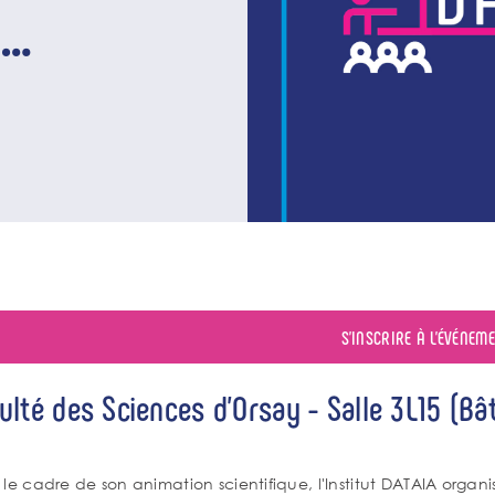
n
cation à
rations de
en France »
S'INSCRIRE À L'ÉVÉNEM
ulté des Sciences d’Orsay - Salle 3L15 (Bâ
énement
po
le cadre de son animation scientifique, l'Institut DATAIA organ