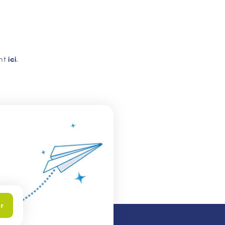
ant
.
ici
r