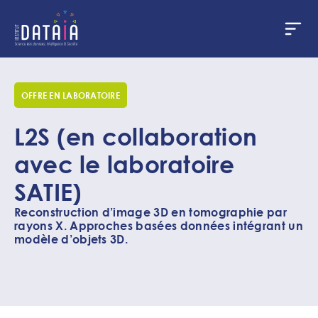
Panneau de gestion des cookies
Aller
au
contenu
OFFRE EN LABORATOIRE
principal
Nom
L2S (en collaboration
de
avec le laboratoire
la
SATIE)
structure
Reconstruction d’image 3D en tomographie par
rayons X. Approches basées données intégrant un
modèle d’objets 3D.