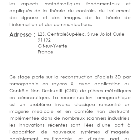
les aspects mathématiques fondamentaux et
appliqués de la théorie du contrôle, du traitement
des signaux et des images, de la théorie de
l’information et des communications.
Adresse
L2S, CentraleSupélec, 3 rue Joliot Curie
91192
Gif-sur-Yvette
France
Détail
Corps
Ce stage porte sur la reconstruction d’objets 3D par
de
de
tomographie en rayons X, avec application au
texte
l'offre
Contrôle Non Destructif (CND) de pièces métalliques
(poste,
en aéronautique. La reconstruction tomographique
mission,
est un problème inverse classique rencontré en
profil)
imagerie médicale et en contrôle non destructif.
Implémentée dans de nombreux scanners industriels,
les innovations récentes sont liées d’une part à
l’apparition de nouveaux systèmes d’imagerie,
possiblement multimodale, et d’autre part au