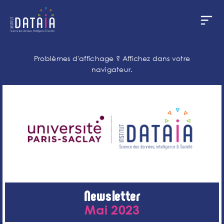
Panneau de gestion des cookies
Aller
au
Problèmes d'affichage ?
Affichez dans votre
contenu
navigateur.
principal
Newsletter
Mai 2023