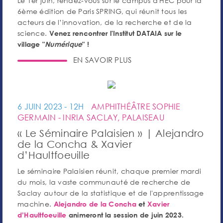
Le 1er juin, rendez-vous sur le campus d'HEC pour la
6ème édition de Paris SPRING, qui réunit tous les
acteurs de l’innovation, de la recherche et de la
science.
Venez rencontrer l'Institut DATAIA sur le
village "
Numérique
" !
EN SAVOIR PLUS
6 JUIN 2023 - 12H
AMPHITHÉÂTRE SOPHIE
GERMAIN - INRIA SACLAY, PALAISEAU
« Le Séminaire Palaisien » | Alejandro
de la Concha & Xavier
d’Haultfoeuille
Le séminaire Palaisien réunit, chaque premier mardi
du mois, la vaste communauté de recherche de
Saclay autour de la statistique et de l'apprentissage
machine.
Alejandro de la Concha
et
Xavier
d’Haultfoeuille
animeront la session de juin 2023.