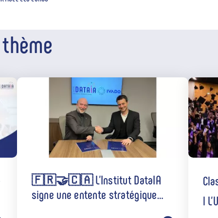
e thème
INTERNATIONAL
»
🇫🇷🤝🇨🇦 L’Institut DataIA
Cla
signe une entente stratégique
l L
avec IVADO
uni