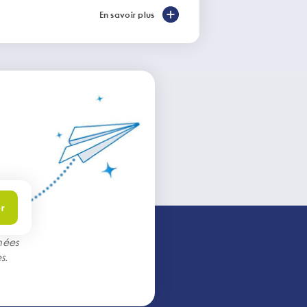
mondial
En savoir plus
r
nées
s
.