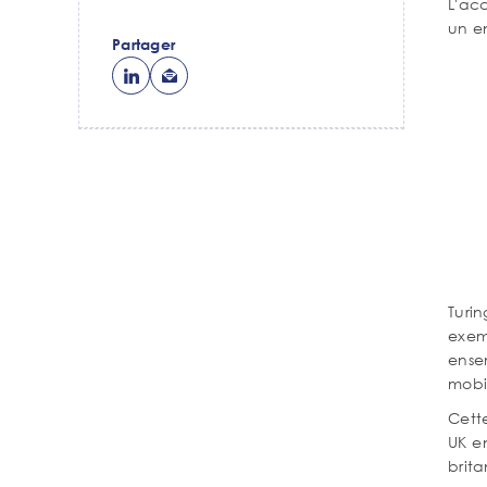
L'ac
un en
Partager
Turi
exem
ense
mobil
Cette
UK en
brita