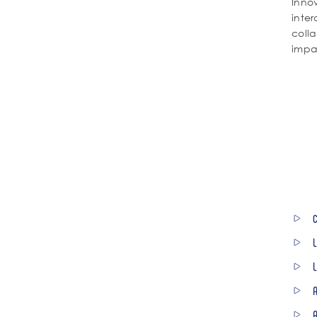
Inno
inte
colla
impa