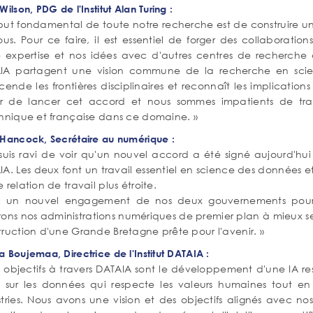
Wilson, PDG de l'Institut Alan Turing :
 but fondamental de toute notre recherche est de construire u
ous. Pour ce faire, il est essentiel de forger des collaborati
 expertise et nos idées avec d'autres centres de recherche à t
IA partagent une vision commune de la recherche en scienc
cende les frontières disciplinaires et reconnaît les implicatio
sir de lancer cet accord et nous sommes impatients de trava
annique et française dans ce domaine. »
 Hancock, Secrétaire au numérique :
suis ravi de voir qu'un nouvel accord a été signé aujourd'hui e
A. Les deux font un travail essentiel en science des données et 
 relation de travail plus étroite.
 un nouvel engagement de nos deux gouvernements pour ren
rons nos administrations numériques de premier plan à mieux se
truction d'une Grande Bretagne prête pour l'avenir. »
 Boujemaa, Directrice de l'Institut DATAIA :
s objectifs à travers DATAIA sont le développement d'une IA re
 sur les données qui respecte les valeurs humaines tout 
stries. Nous avons une vision et des objectifs alignés avec no