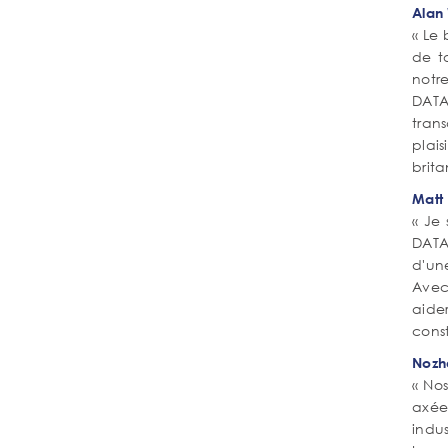
Alan 
« Le
de t
notre
DATA
trans
plai
brit
Matt
« Je 
DATAI
d'une
Avec
aide
cons
Nozha
« No
axée
indu