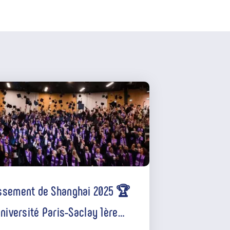
INTERNATIONAL
ssement de Shanghai 2025 🏆
’Université Paris-Saclay 1ère
versité française, dans le Top