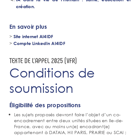
création.
En savoir plus
>
Site internet AI4IDF
>
Compte LinkedIn AI4IDF
Bouton
TEXTE DE L'APPEL 2025 (VFR)
associé
Ancre
Conditions de
soumission
Corps
Éligibilité des propositions
de
Les sujets proposés devront faire l’objet d’un co-
texte
encadrement entre deux unités situées en Ile-de-
France, avec au moins un(e) encadrant(e)
appartenant à DATAIA, Hi! PARIS, PRAIRIE ou SCAI ;