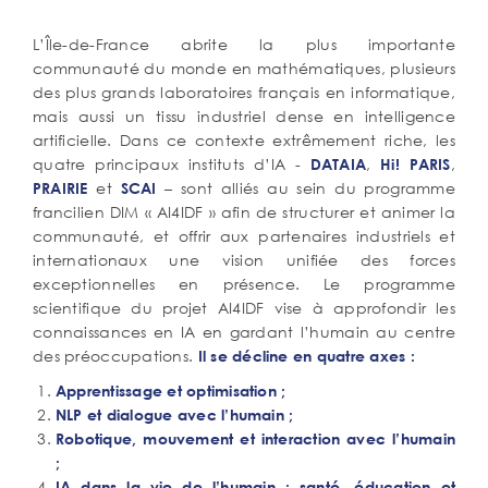
Corps
L’Île-de-France abrite la plus importante
de
communauté du monde en mathématiques, plusieurs
texte
des plus grands laboratoires français en informatique,
mais aussi un tissu industriel dense en intelligence
artificielle. Dans ce contexte extrêmement riche, les
quatre principaux instituts d’IA -
,
,
DATAIA
Hi! PARIS
et
– sont alliés au sein du programme
PRAIRIE
SCAI
francilien DIM « AI4IDF » afin de structurer et animer la
communauté, et offrir aux partenaires industriels et
internationaux une vision unifiée des forces
exceptionnelles en présence. Le programme
scientifique du projet AI4IDF vise à approfondir les
connaissances en IA en gardant l’humain au centre
des préoccupations.
Il se décline en quatre axes :
Apprentissage et optimisation ;
NLP et dialogue avec l’humain ;
Robotique, mouvement et interaction avec l’humain
;
IA dans la vie de l’humain : santé, éducation et