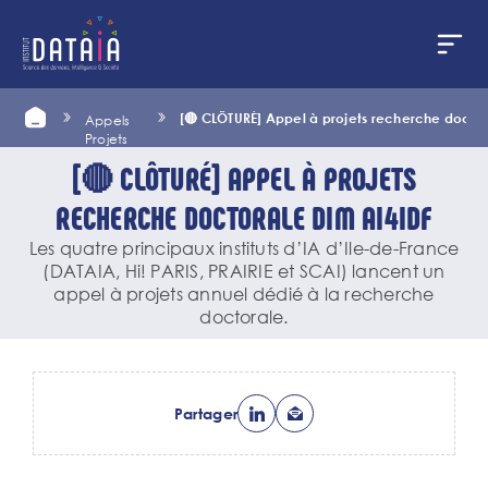
Panneau de gestion des cookies
Aller
Home
[🔴 CLÔTURÉ] Appel à projets recherche doctor
Appels
au
Projets
contenu
principal
[🔴 CLÔTURÉ] APPEL À PROJETS
RECHERCHE DOCTORALE DIM AI4IDF
Les quatre principaux instituts d’IA d’Ile-de-France
(DATAIA, Hi! PARIS, PRAIRIE et SCAI) lancent un
appel à projets annuel dédié à la recherche
doctorale.
Partager